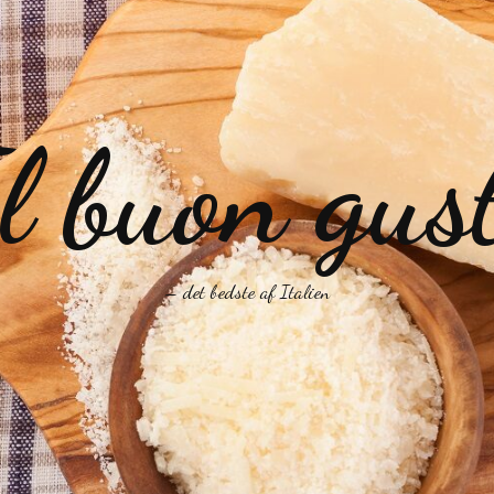
l buon gus
– det bedste af Italien