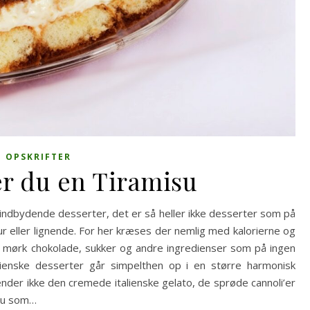
OPSKRIFTER
er du en Tiramisu
 indbydende desserter, det er så heller ikke desserter som på
 eller lignende. For her kræses der nemlig med kalorierne og
 mørk chokolade, sukker og andre ingredienser som på ingen
lienske desserter går simpelthen op i en større harmonisk
der ikke den cremede italienske gelato, de sprøde cannoli’er
isu som…