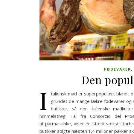
FØDEVARER
Den popul
I
taliensk mad er superpopulært blandt d
grundet de mange lækre fødevarer og s
butikker, så den italienske madkul
himmelstrøg. Tal fra Consorzio del Pr
af parmaskinke, viser en stærk vækst i forb
butikker solgte næsten 1,4 millioner pakker ski