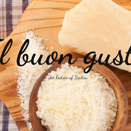
l buon gus
– det bedste af Italien